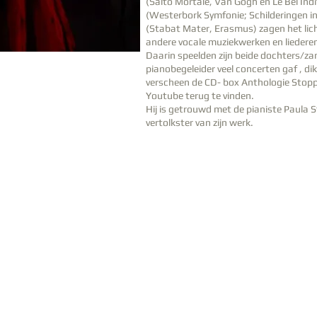
(Salto Mortale, Van Gogh en Le Bel Ind
(Westerbork Symfonie; Schilderingen i
(Stabat Mater, Erasmus) zagen het lic
andere vocale muziekwerken en liedere
Daarin speelden zijn beide dochters/z
pianobegeleider veel concerten gaf , dikw
verscheen de CD- box Anthologie Stoppe
Youtube terug te vinden.
Hij is getrouwd met de pianiste Paula
vertolkster van zijn werk.