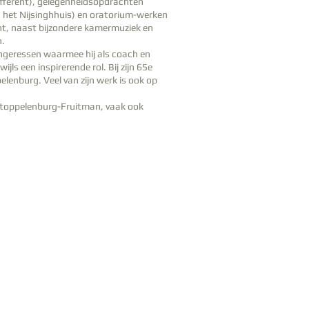
ifférent), gelegenheidsopdrachten
n het Nijsinghhuis) en oratorium-werken
ht, naast bijzondere kamermuziek en
n.
angeressen waarmee hij als coach en
ijls een inspirerende rol. Bij zijn 65e
lenburg. Veel van zijn werk is ook op
 Stoppelenburg-Fruitman, vaak ook