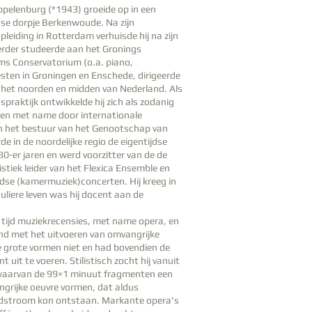
pelenburg (*1943) groeide op in een
se dorpje Berkenwoude. Na zijn
leiding in Rotterdam verhuisde hij na zijn
verder studeerde aan het Gronings
ms Conservatorium (o.a. piano,
esten in Groningen en Enschede, dirigeerde
 het noorden en midden van Nederland. Als
praktijk ontwikkelde hij zich als zodanig
jaren met name door internationale
 in het bestuur van het Genootschap van
 in de noordelijke regio de eigentijdse
 80-er jaren en werd voorzitter van de de
stiek leider van het Flexica Ensemble en
jdse (kamermuziek)concerten. Hij kreeg in
guliere leven was hij docent aan de
e tijd muziekrecensies, met name opera, en
nd met het uitvoeren van omvangrijke
e grote vormen niet en had bovendien de
nt uit te voeren. Stilistisch zocht hij vanuit
jl, waarvan de 99×1 minuut fragmenten een
angrijke oeuvre vormen, dat aldus
fdstroom kon ontstaan. Markante opera's