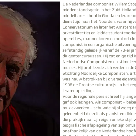
De Nederlandse componist Willem Stop
middenstandsgezin in het Zuid-Holland
middelbare school in Gouda en lerarenop
diensttijd naar het Noorden, waar hij 
Conservatorium en later het Amsterda
orkestdirectie) en leidde studentenork
operettes, mannenkoren en oratoria in
componist in een organische uitvoerings
zelfstandig geleidelijk vanaf de 70-er 
dirigentencursussen. Hij zat enige tijd
Nederlandse Componisten en stimuleerde
muziek. Hij profileerde zich verder in de
Stichting Noordelijke Componisten, arti
was nauw betrokken bij diverse eigenti
1998 de Drentse cultuurprijs. In het re
lerarenopleiding.
Voor de regionale pers schreef hij lang
gaf ook lezingen. Als componist – beke
muziekwerken – schuwde hij al vroeg d
gelegenheid die zelf als pianist en dirige
die praktijk naar zijn eigen unieke sti
biografische afspiegeling van zijn omv
onafhankelijk van de Nederlandse hoo