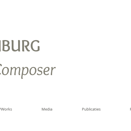
NBURG
Composer
/Works
Media
Publicaties