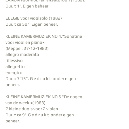
Duur: 1'. Eigen beheer.
ELEGIE voor vioolsolo (1982)
Duur: ca 50". Eigen beheer.
KLEINE KAMERMUZIEK NO 4."Sonatine
voor viool en piano•.
(Meppel,
27-12-1982)
allegro moderato
riflessivo
allegretto
energico
Duur: 7'15". G e d r u k t onder eigen
beheer.
KLEINE KAMERMUZIEK NO 5 "De dagen
van de week •(1983)
7 kleine duo's voor 2 violen.
Duur: ca 9'. G e d r u k t onder eigen
beheer.