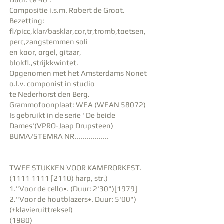
Compositie i.s.m. Robert de Groot.
Bezetting:
fl/picc,klar/basklar,cor,tr,tromb,toetsen,
perc,zangstemmen soli
en koor, orgel, gitaar,
blokfl.,strijkkwintet.
Opgenomen met het Amsterdams Nonet
o.l.v. componist in studio
te Nederhorst den Berg.
Grammofoonplaat: WEA (WEAN 58072)
Is gebruikt in de serie ' De beide
Dames'(VPRO-Jaap Drupsteen)
BUMA/STEMRA NR.................
TWEE STUKKEN VOOR KAMERORKEST.
(1111 1111 [2110) harp, str.)
1."Voor de cello•. (Duur: 2'30")[1979]
2."Voor de houtblazers•. Duur: 5'00")
(+klavieruittreksel)
(1980)