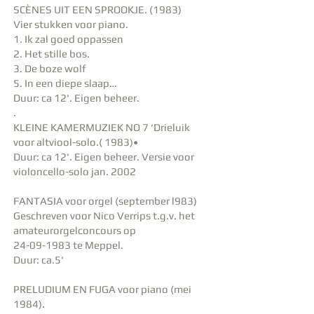
SCÈNES UIT EEN SPROOKJE. (1983)
Vier stukken voor piano.
1. Ik zal goed oppassen
2. Het stille bos.
3. De boze wolf
5. In een diepe slaap…
Duur: ca 12'. Eigen beheer.
.
KLEINE KAMERMUZIEK NO 7 ‘Drieluik
voor altviool-solo.( 1983)•
Duur: ca 12'. Eigen beheer. Versie voor
violoncello-solo jan. 2002
FANTASIA voor orgel (september l983)
Geschreven voor Nico Verrips t.g.v. het
amateurorgelconcours op
24-09-1983
te Meppel.
Duur: ca.5'
PRELUDIUM EN FUGA voor piano (mei
1984).