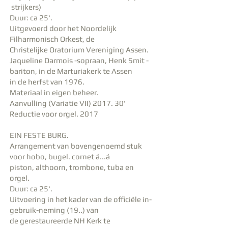
strijkers)
Duur: ca 25'.
Uitgevoerd door het Noordelijk
Filharmonisch Orkest, de
Christelijke Oratorium Vereniging Assen.
Jaqueline Darmois -sopraan, Henk Smit -
bariton, in de Marturiakerk te Assen
in de herfst van 1976.
Materiaal in eigen beheer.
Aanvulling (Variatie VII) 2017. 30'
Reductie voor orgel. 2017
EIN FESTE BURG.
Arrangement van bovengenoemd stuk
voor hobo, bugel. cornet á...á
piston, althoorn, trombone, tuba en
orgel.
Duur: ca 25'.
Uitvoering in het kader van de officiële in-
gebruik-neming (19..) van
de gerestaureerde NH Kerk te