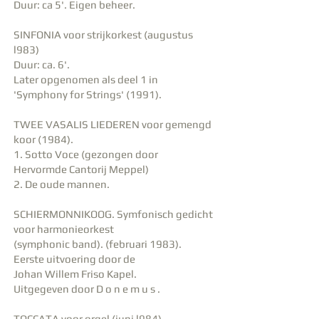
Duur: ca 5'. Eigen beheer.
SINFONIA voor strijkorkest (augustus
l983)
Duur: ca. 6'.
Later opgenomen als deel 1 in
'Symphony for Strings' (1991).
TWEE VASALIS LIEDEREN voor gemengd
koor (1984).
1. Sotto Voce (gezongen door
Hervormde Cantorij Meppel)
2. De oude mannen.
SCHIERMONNIKOOG. Symfonisch gedicht
voor harmonieorkest
(symphonic band). (februari 1983).
Eerste uitvoering door de
Johan Willem Friso Kapel.
Uitgegeven door D o n e m u s .
TOCCATA voor orgel (juni l984)