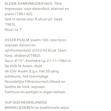
KLEINE KAMERMUZIEK NO 6 ‘Drie
Impressies’ voor dwarsfluit, klarinet en
piano (1981-82).
Ook in versie voor fl,ob,en pf. (sept.
1983).
Duur: ca 7'.
ASSER PSALM, psalm 100, voor koor,
sopraan (tenor) en
symfonieorkest
(2222 4230
pk 1perc
harp, strijkers)(1982).
Duur: 8'15". Première op
27-11-1982
in
De Kolk te Assen, door
de COV-Assen (t.g.v. het 50-jarig
jubileum), het toenmalige
Noordelijke Filharmonisch Orkest en
Grethe de Vink, sopraan.
Partituur en partijen in eigen beheer.
VIJF OUD-NEDERLANDSE
MINNELIEDEREN op traditionele wijze