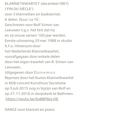
KLARINETKWARTET (december l987)
('FIN DU SIÈCLE')
voor 3 klarinetten en basklarinet.
6 delen. Duur: ca 16'.
Geschreven voor Rolf Simon van
Leeuwen t.g.v. het feit dat hij
en zij vrouw samen 100 jaar werden.
Eerste uitvoering 29 mei 1988 in studio
b.f.o. Hilversum door
het Nederlands Klarinetkwartet,
voorafgegaan door enkele delen
door het eigen kwartet van R. Simon van
Leeuwen.
Uitgegeven door D o n e m u s
Reprises door het Kurios Klarinetkwartet
in KEB-concert Kunsthuis Secretarie
op 9 juli 2015 nog in bijzijn van Rolf en
op
27.11.2016
in dorpskerk te Bathmen.
https://youtu.be/6xB8P8xLVIE
DANCE voor klarinet en piano