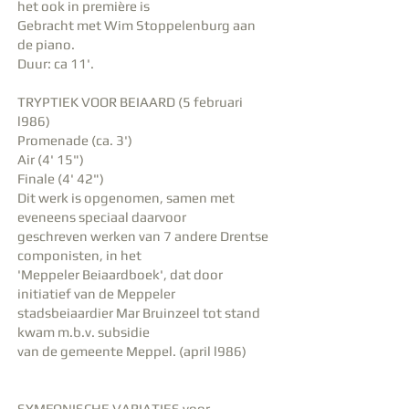
het ook in première is
Gebracht met Wim Stoppelenburg aan
de piano.
Duur: ca 11'.
TRYPTIEK VOOR BEIAARD (5 februari
l986)
Promenade (ca. 3')
Air (4' 15")
Finale (4' 42")
Dit werk is opgenomen, samen met
eveneens speciaal daarvoor
geschreven werken van 7 andere Drentse
componisten, in het
'Meppeler Beiaardboek', dat door
initiatief van de Meppeler
stadsbeiaardier Mar Bruinzeel tot stand
kwam m.b.v. subsidie
van de gemeente Meppel. (april l986)
SYMFONISCHE VARIATIES voor