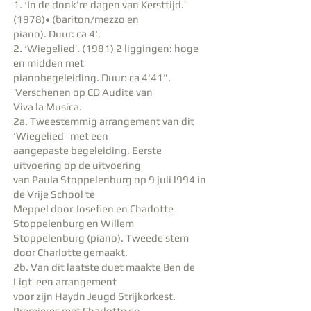
1. ‘In de donk're dagen van Kersttijd.’
(1978)• (bariton/mezzo en
piano). Duur: ca 4'.
2. ‘Wiegelied’. (1981) 2 liggingen: hoge
en midden met
pianobegeleiding. Duur: ca 4'41".
Verschenen op CD Audite van
Viva la Musica.
2a. Tweestemmig arrangement van dit
‘Wiegelied’ met een
aangepaste begeleiding. Eerste
uitvoering op de uitvoering
van Paula Stoppelenburg op 9 juli l994 in
de Vrije School te
Meppel door Josefien en Charlotte
Stoppelenburg en Willem
Stoppelenburg (piano). Tweede stem
door Charlotte gemaakt.
2b. Van dit laatste duet maakte Ben de
Ligt een arrangement
voor zijn Haydn Jeugd Strijkorkest.
Premieres met Charlotte en