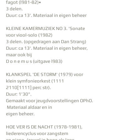
fagot (l981-82)•
3 delen.
Duur: ca 13'. Materiaal in eigen beheer
KLEINE KAMERMUZIEK NO 3. ‘Sonate
voor viool-solo (1982)
3 delen. (opgedragen aan Dan Strang)
Duur: ca 13'. Materiaal in eigen beheer,
maar ook bij
D o n e m u s (uitgave l983)
KLANKSPEL 'DE STORM' (1979) voor
klein symfonieorkest (1111
2110[1111] perc str).
Duur: 1'30".
Gemaakt voor jeugdvoorstellingen OPhO.
Materiaal aldaar en in
eigen beheer.
HOE VER IS DE NACHT
(1978-1981)
,
liederencyclus voor zangstem
en piano. (zowel in hoge als lage