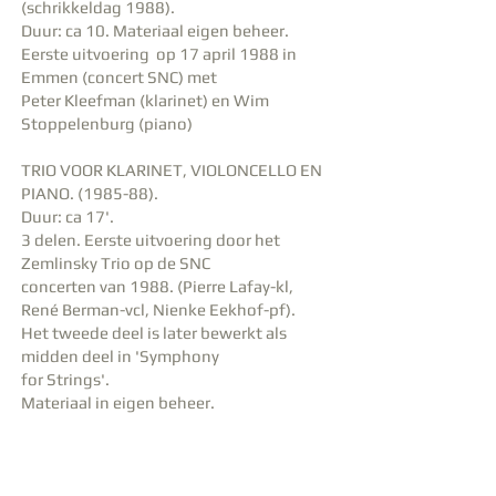
(schrikkeldag 1988).
Duur: ca 10. Materiaal eigen beheer.
Eerste uitvoering op 17 april 1988 in
Emmen (concert SNC) met
Peter Kleefman (klarinet) en Wim
Stoppelenburg (piano)
TRIO VOOR KLARINET, VIOLONCELLO EN
PIANO. (1985-88).
Duur: ca 17'.
3 delen. Eerste uitvoering door het
Zemlinsky Trio op de SNC
concerten van 1988. (Pierre Lafay-kl,
René Berman-vcl, Nienke Eekhof-pf).
Het tweede deel is later bewerkt als
midden deel in 'Symphony
for Strings'.
Materiaal in eigen beheer.
TWEE LIEDEREN op tekst van Marcel
Möring voor lage stem (1986).
- In de schemering