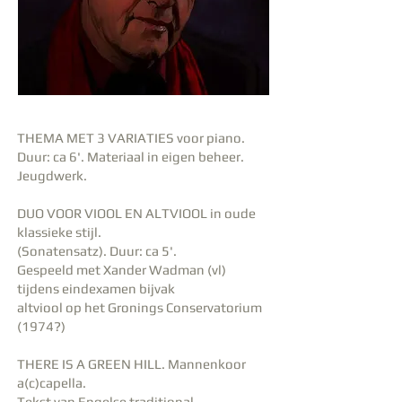
THEMA MET 3 VARIATIES voor piano.
Duur: ca 6'. Materiaal in eigen beheer.
Jeugdwerk.
DUO VOOR VIOOL EN ALTVIOOL in oude
klassieke stijl.
(Sonatensatz). Duur: ca 5'.
Gespeeld met Xander Wadman (vl)
tijdens eindexamen bijvak
altviool op het Gronings Conservatorium
(1974?)
THERE IS A GREEN HILL. Mannenkoor
a(c)capella.
Tekst van Engelse traditional.