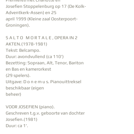
Josefien Stoppelenburg op 17 (De Kolk-
Adventkerk-Assen) en 25
april 1999 (Kleine zaal Oosterpoort-
Groningen).
S A L T O M O R T A L E , OPERA IN 2
AKTEN.(1978-1981)
Tekst: Belcampo.
Duur: avondvullend (ca 110')
Bezetting: Sopraan, Alt, Tenor, Bariton
en Bas en kamerorkest
(29 spelers).
Uitgave: D o n e m u s. Pianouittreksel
beschikbaar (eigen
beheer)
VOOR JOSEFIEN (piano).
Geschreven t.g.v. geboorte van dochter
Josefien.(1981)
Duur: ca 1'.